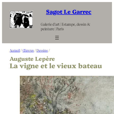
Aller
au
Sagot Le Garrec
contenu
Galerie d’art | Estampe, dessin &
peinture | Paris
Accueil
/
Œuvres
/
Dessins
/
Auguste Lepère
La vigne et le vieux bateau