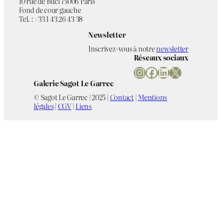
10 rue de Buci 75006 Paris
Fond de cour gauche
Tel. : +33 1 43 26 43 38
Newsletter
Inscrivez-vous à notre
newsletter
Réseaux sociaux
Instagram
Facebook
LinkedIn
X
Galerie Sagot Le Garrec
© Sagot Le Garrec | 2025 |
Contact
|
Mentions
légales
|
CGV
|
Liens