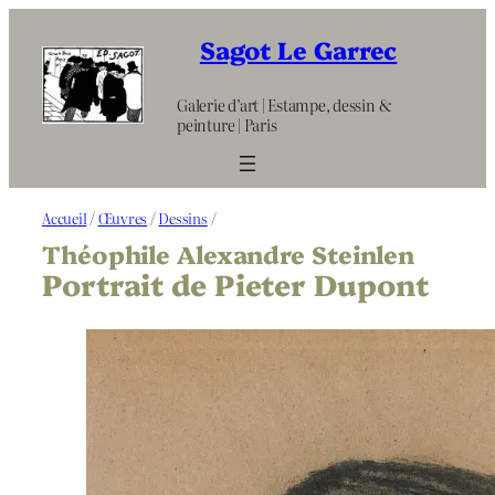
Aller
au
Sagot Le Garrec
contenu
Galerie d’art | Estampe, dessin &
peinture | Paris
Accueil
/
Œuvres
/
Dessins
/
Théophile Alexandre Steinlen
Portrait de Pieter Dupont