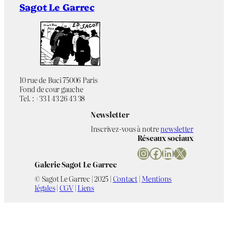
Sagot Le Garrec
10 rue de Buci 75006 Paris
Fond de cour gauche
Tel. : +33 1 43 26 43 38
Newsletter
Inscrivez-vous à notre
newsletter
Réseaux sociaux
Instagram
Facebook
LinkedIn
X
Galerie Sagot Le Garrec
© Sagot Le Garrec | 2025 |
Contact
|
Mentions
légales
|
CGV
|
Liens