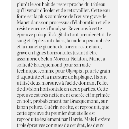
plutôt le souhait de rester proche du tableau
qu’il venait d’isoler et de retravailler. Cette eau-
forte est la plus complexe de l’œuvre gravé de
Manet dans son processus d’élaboration et elle
résiste encore à l’analyse. Revenons à cette
épreuve puisqu’il s’agit du tout premier état. Le
sang et l’épée sont clairs, la muleta peu ombrée
et la manche gauche du torero reste claire,
gravé en lignes horizontales (avant d’être
assombrie). Selon Moreau-Nélaton, Manet a
sollicité Bracquemond pour son aide
technique, comme pour
Olympia
, pour le grain
d’aquatinte et la morsure de la plaque. Ils ont
utilisé deux morsures à l’acide donnant l’effet
de division horizontale en deux parties. Cette
épreuve est très nettement encrée et imprimée
en noir, probablement par Bracquemond, sur
japon pelure. Guérin ne cite, et reproduit, que
cette épreuve du premier état et elle est
reproduite également par Harris. Mais il existe
trois épreuves connues de cet état, les deux