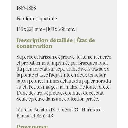
1867-1868
Eau-forte, aquatinte
156 x 224 mm – [169 x 266 mm.]
Description détaillée | État de
conservation
Superbe et rarissime épreuve, fortement encrée
et probablement imprimée par Bracquemond,
du premier état sur sept, avant divers travaux à
la pointe et avec l’aquatinte en deux tons, sur
japon pelure. Infimes défauts du papier hors du
sujet. Petites marges normales. De toute rareté.
L’une des trois épreuves connues de cet état.
Seule épreuve dans une collection privée.
Moreau-Nélaton 13 – Guérin 33 – Harris 55 –
Bareau et Berès 43
Provenance