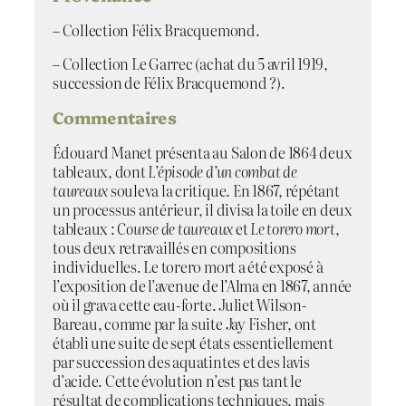
– Collection Félix Bracquemond.
– Collection Le Garrec (achat du 5 avril 1919,
succession de Félix Bracquemond ?).
Commentaires
Édouard Manet présenta au Salon de 1864 deux
tableaux, dont
L’épisode d’un combat de
taureaux
souleva la critique. En 1867, répétant
un processus antérieur, il divisa la toile en deux
tableaux :
Course de taureaux
et
Le torero mort
,
tous deux retravaillés en compositions
individuelles. Le torero mort a été exposé à
l’exposition de l’avenue de l’Alma en 1867, année
où il grava cette eau-forte. Juliet Wilson-
Bareau, comme par la suite Jay Fisher, ont
établi une suite de sept états essentiellement
par succession des aquatintes et des lavis
d’acide. Cette évolution n’est pas tant le
résultat de complications techniques, mais