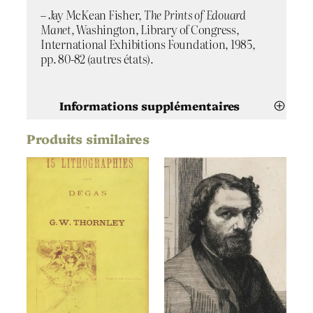
– Jay McKean Fisher,
The Prints of Edouard
Manet
, Washington, Library of Congress,
International Exhibitions Foundation, 1985,
pp. 80-82 (autres états).
Informations supplémentaires
Produits similaires
Attributs
Valeur
Édouard Manet
Artiste
Le torero mort
Titre
1867
,
1868
Date
Aquatinte
,
Eau-forte
Technique
–
Support | Papier