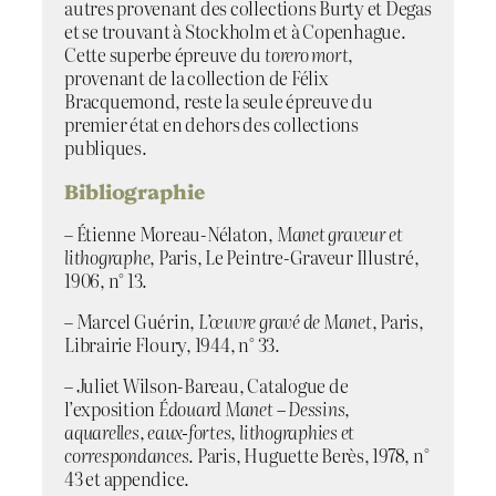
autres provenant des collections Burty et Degas
et se trouvant à Stockholm et à Copenhague.
Cette superbe épreuve du
torero mort
,
provenant de la collection de Félix
Bracquemond, reste la seule épreuve du
premier état en dehors des collections
publiques.
Bibliographie
– Étienne Moreau-Nélaton,
Manet graveur et
lithographe
, Paris, Le Peintre-Graveur Illustré,
1906, n° 13.
– Marcel Guérin,
L’œuvre gravé de Manet
, Paris,
Librairie Floury, 1944, n° 33.
– Juliet Wilson-Bareau, Catalogue de
l’exposition
Édouard Manet – Dessins,
aquarelles, eaux-fortes, lithographies et
correspondances
. Paris, Huguette Berès, 1978, n°
43 et appendice.