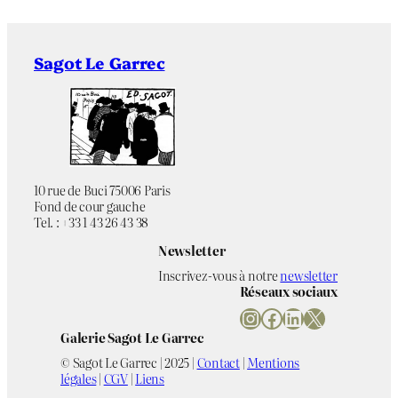
Sagot Le Garrec
10 rue de Buci 75006 Paris
Fond de cour gauche
Tel. : +33 1 43 26 43 38
Newsletter
Inscrivez-vous à notre
newsletter
Réseaux sociaux
Instagram
Facebook
LinkedIn
X
Galerie Sagot Le Garrec
© Sagot Le Garrec | 2025 |
Contact
|
Mentions
légales
|
CGV
|
Liens