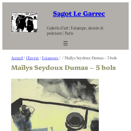
Aller
au
Sagot Le Garrec
contenu
Galerie d’art | Estampe, dessin &
peinture | Paris
Accueil
/
Œuvres
/
Estampes
/
/ Maïlys Seydoux Dumas – 5 bols
Maïlys Seydoux Dumas – 5 bols