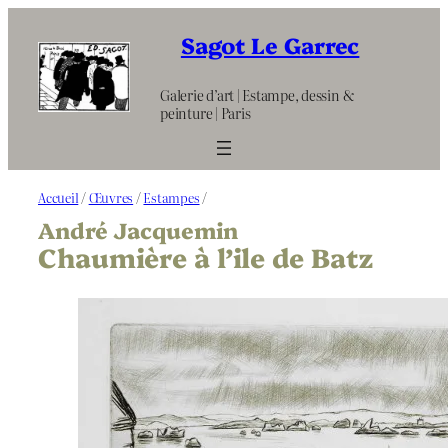
Aller
au
Sagot Le Garrec
contenu
Galerie d’art | Estampe, dessin &
peinture | Paris
Accueil
/
Œuvres
/
Estampes
/
André Jacquemin
Chaumière à l’ile de Batz