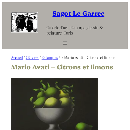
Aller
au
Sagot Le Garrec
contenu
Galerie d’art | Estampe, dessin &
peinture | Paris
Accueil
/
Œuvres
/
Estampes
/
/ Mario Avati – Citrons et limons
Mario Avati – Citrons et limons