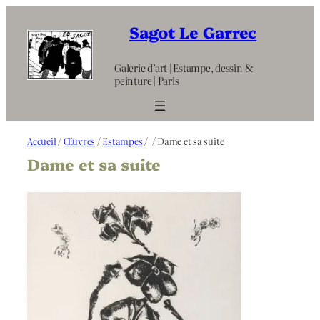
Aller
au
Sagot Le Garrec
contenu
Galerie d’art | Estampe, dessin &
peinture | Paris
Accueil
/
Œuvres
/
Estampes
/
/ Dame et sa suite
Dame et sa suite