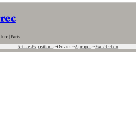
rrec
ture | Paris
Artistes
Expositions
Œuvres
A propos
Ma sélection