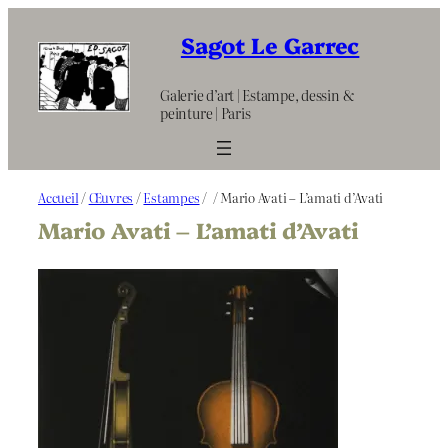
Aller
au
Sagot Le Garrec
contenu
Galerie d’art | Estampe, dessin &
peinture | Paris
Accueil
/
Œuvres
/
Estampes
/
/ Mario Avati – L’amati d’Avati
Mario Avati – L’amati d’Avati