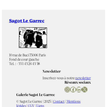
Sagot Le Garrec
10 rue de Buci 75006 Paris
Fond de cour gauche
Tel. : +33 1 43 26 43 38
Newsletter
Inscrivez-vous à notre
newsletter
Réseaux sociaux
Instagram
Facebook
LinkedIn
X
Galerie Sagot Le Garrec
© Sagot Le Garrec | 2025 |
Contact
|
Mentions
légales
|
CGV
|
Liens