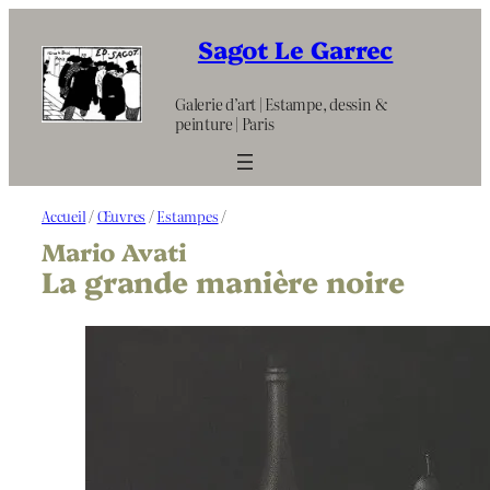
Aller
au
Sagot Le Garrec
contenu
Galerie d’art | Estampe, dessin &
peinture | Paris
Accueil
/
Œuvres
/
Estampes
/
Mario Avati
La grande manière noire