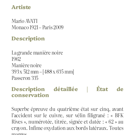
Artiste
Mario AVATI
Monaco 1921 – Paris 2009
Description
La grande manière noire
1962
Manière noire
393 x 512 mm – [488 x 635 mm]
Passeron 335
Description détaillée | État de
conservation
Superbe épreuve du quatrième état sur cinq, avant
l’accident sur le cuivre, sur vélin filigrané : « BFK
Rives », numérotée, titrée, signée et datée : « 62 » au
crayon. Infime oxydation aux bords latéraux. Toutes
marges.