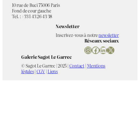
10 rue de Buci 75006 Paris
Fond de cour gauche
Tel. : +33 1 43 26 43 38
Newsletter
Inscrivez-vous à notre
newsletter
Réseaux sociaux
Instagram
Facebook
LinkedIn
X
Galerie Sagot Le Garrec
© Sagot Le Garrec | 2025 |
Contact
|
Mentions
légales
|
CGV
|
Liens