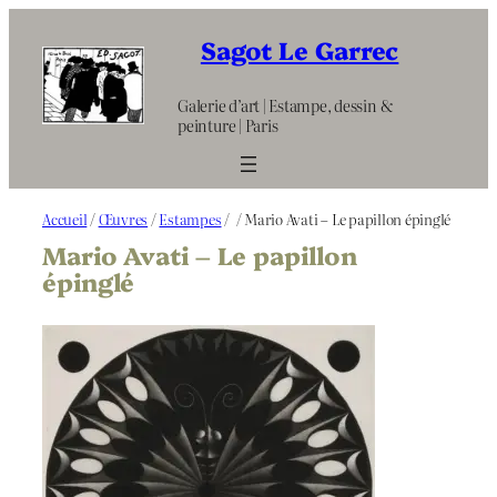
Aller
au
Sagot Le Garrec
contenu
Galerie d’art | Estampe, dessin &
peinture | Paris
Accueil
/
Œuvres
/
Estampes
/
/ Mario Avati – Le papillon épinglé
Mario Avati – Le papillon
épinglé