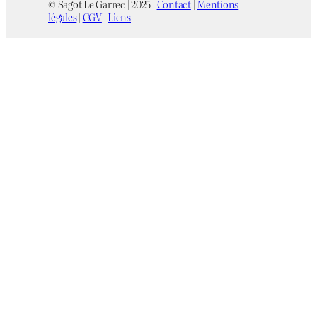
© Sagot Le Garrec | 2025 |
Contact
|
Mentions
légales
|
CGV
|
Liens