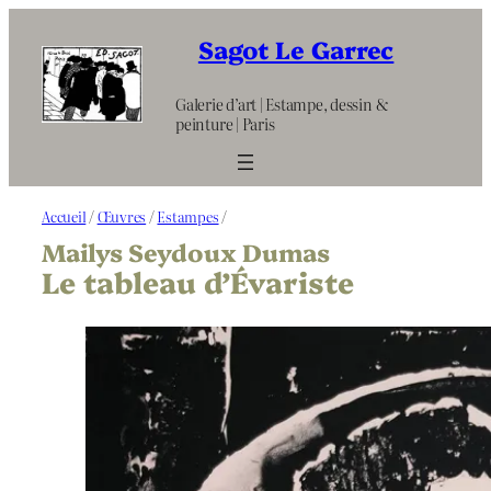
Aller
au
Sagot Le Garrec
contenu
Galerie d’art | Estampe, dessin &
peinture | Paris
Accueil
/
Œuvres
/
Estampes
/
Mailys Seydoux Dumas
Le tableau d’Évariste