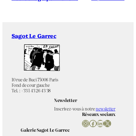
Sagot Le Garrec
10 rue de Buci 75006 Paris
Fond de cour gauche
Tel. : +33 1 43 26 43 38
Newsletter
Inscrivez-vous à notre
newsletter
Réseaux sociaux
Instagram
Facebook
LinkedIn
X
Galerie Sagot Le Garrec