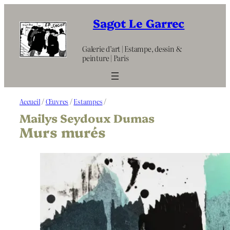
Aller
au
Sagot Le Garrec
contenu
Galerie d’art | Estampe, dessin &
peinture | Paris
Accueil
/
Œuvres
/
Estampes
/
Mailys Seydoux Dumas
Murs murés