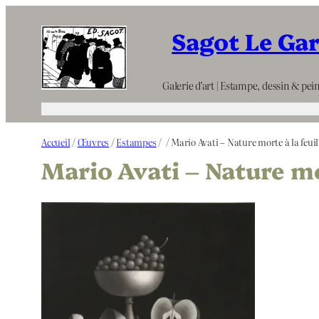
Aller
Sagot Le Ga
au
contenu
Galerie d’art | Estampe, dessin & pein
Accueil
/
Œuvres
/
Estampes
/
/ Mario Avati – Nature morte à la feuil
Mario Avati – Nature mor