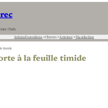
rrec
ture | Paris
Artistes
Expositions
Œuvres
A propos
Ma sélection
le timide
te à la feuille timide