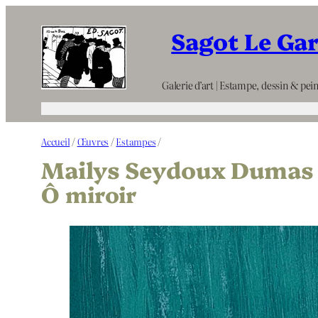
Aller
Sagot Le Ga
au
contenu
Galerie d’art | Estampe, dessin & pein
Accueil
/
Œuvres
/
Estampes
/
Mailys Seydoux Dumas
Ô miroir