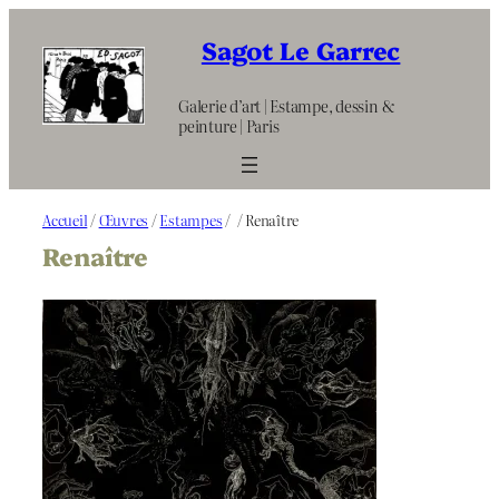
Aller
au
Sagot Le Garrec
contenu
Galerie d’art | Estampe, dessin &
peinture | Paris
Accueil
/
Œuvres
/
Estampes
/
/ Renaître
Renaître