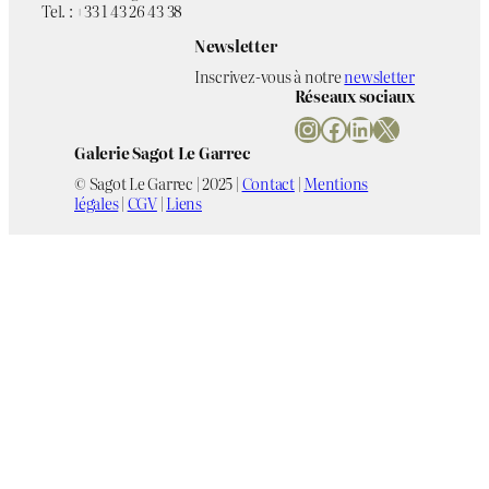
Tel. : +33 1 43 26 43 38
Newsletter
Inscrivez-vous à notre
newsletter
Réseaux sociaux
Instagram
Facebook
LinkedIn
X
Galerie Sagot Le Garrec
© Sagot Le Garrec | 2025 |
Contact
|
Mentions
légales
|
CGV
|
Liens