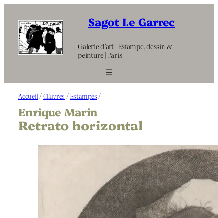
Aller
au
Sagot Le Garrec
contenu
Galerie d’art | Estampe, dessin &
peinture | Paris
Accueil
/
Œuvres
/
Estampes
/
Enrique Marin
Retrato horizontal