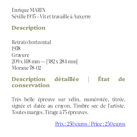
Enrique MARIN
Séville 1935 – Vit et travaille à Auxerre
Description
Retrato horizontal
1978
Gravure
209 x 148 mm — [382 x 284 mm]
Morane 78-02
Description détaillée | État de
conservation
Très belle épreuve sur vélin, numérotée, titrée,
signée et datée au crayon. Timbre sec de l’artiste.
Toutes marges. Tirage à 75 épreuves.
Prix : 250 euros / Price : 250 euros