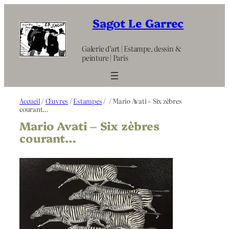
Aller
au
Sagot Le Garrec
contenu
Galerie d’art | Estampe, dessin &
peinture | Paris
Accueil
/
Œuvres
/
Estampes
/
/ Mario Avati – Six zèbres
courant…
Mario Avati – Six zèbres
courant…