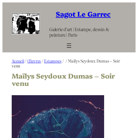
Aller
au
Sagot Le Garrec
contenu
Galerie d’art | Estampe, dessin &
peinture | Paris
Accueil
/
Œuvres
/
Estampes
/
/ Maïlys Seydoux Dumas – Soir
venu
Maïlys Seydoux Dumas – Soir
venu