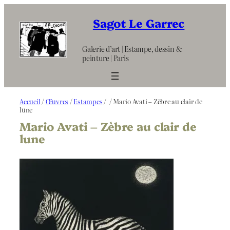
Aller
au
Sagot Le Garrec
contenu
Galerie d’art | Estampe, dessin &
peinture | Paris
Accueil
/
Œuvres
/
Estampes
/
/ Mario Avati – Zèbre au clair de
lune
Mario Avati – Zèbre au clair de
lune