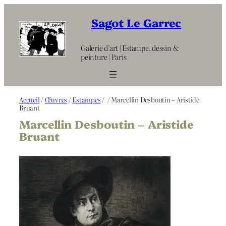
Aller
au
Sagot Le Garrec
contenu
Galerie d’art | Estampe, dessin &
peinture | Paris
Accueil
/
Œuvres
/
Estampes
/
/ Marcellin Desboutin – Aristide
Bruant
Marcellin Desboutin – Aristide
Bruant