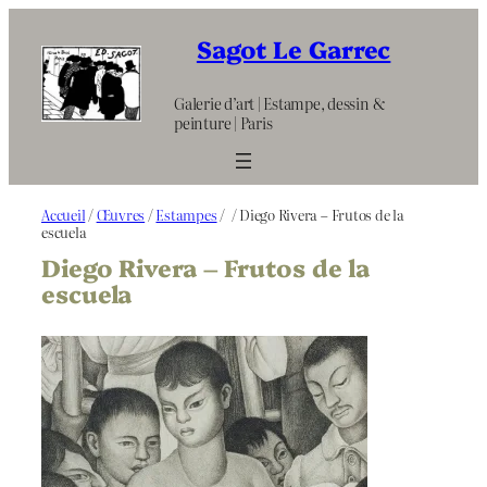
Aller
au
Sagot Le Garrec
contenu
Galerie d’art | Estampe, dessin &
peinture | Paris
Accueil
/
Œuvres
/
Estampes
/
/ Diego Rivera – Frutos de la
escuela
Diego Rivera – Frutos de la
escuela