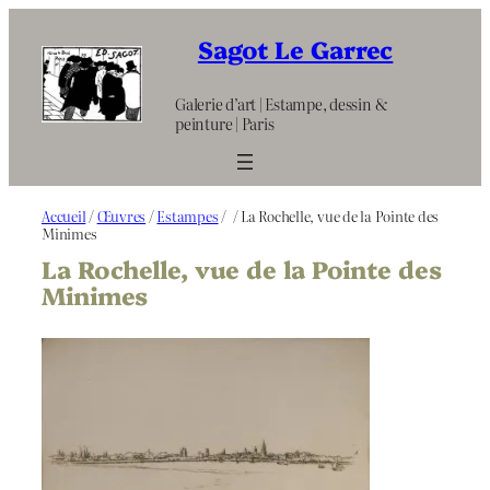
Aller
au
Sagot Le Garrec
contenu
Galerie d’art | Estampe, dessin &
peinture | Paris
Accueil
/
Œuvres
/
Estampes
/
/ La Rochelle, vue de la Pointe des
Minimes
La Rochelle, vue de la Pointe des
Minimes