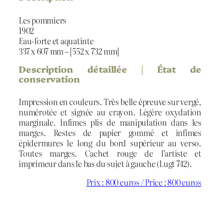
Les pommiers
1902
Eau-forte et aquatinte
337 x 607 mm – [552 x 732 mm]
Description détaillée | État de
conservation
Impression en couleurs. Très belle épreuve sur vergé,
numérotée et signée au crayon. Légère oxydation
marginale. Infimes plis de manipulation dans les
marges. Restes de papier gommé et infimes
épidermures le long du bord supérieur au verso.
Toutes marges. Cachet rouge de l’artiste et
imprimeur dans le bas du sujet à gauche (Lugt 742).
Prix : 800 euros / Price : 800 euros