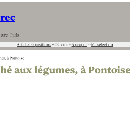
rrec
ture | Paris
Artistes
Expositions
Œuvres
A propos
Ma sélection
es, à Pontoise
ché aux légumes, à Pontois