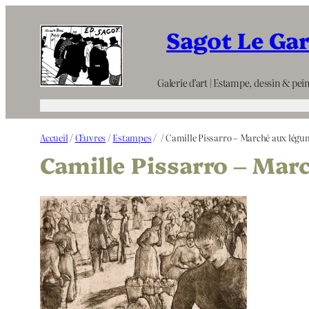
Aller
Sagot Le Ga
au
contenu
Galerie d’art | Estampe, dessin & pein
Accueil
/
Œuvres
/
Estampes
/
/ Camille Pissarro – Marché aux légum
Camille Pissarro – Mar