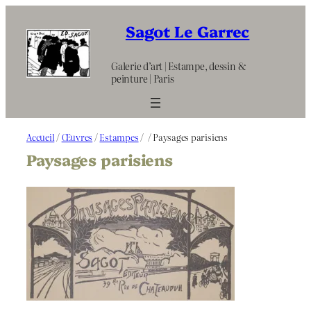
Aller
au
Sagot Le Garrec
contenu
Galerie d’art | Estampe, dessin &
peinture | Paris
Accueil
/
Œuvres
/
Estampes
/
/ Paysages parisiens
Paysages parisiens