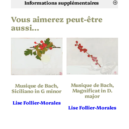
a
Informations supplémentaires
c
u
Vous aimerez peut-être
Attributs
Valeur
t
Lise Follier-Morales
Artiste
aussi…
a
r
Musique de Vivaldi, Fac ut ardeat
Titre
d
e
a
2021
Date
t
Linogravure
Technique
Vélin
Support | Papier
Musique de Bach,
Musique de Bach,
Magnificat in D.
Siciliano in G minor
Hauteur de
205
major
l’oeuvre (mm)
Lise Follier-Morales
Lise Follier-Morales
Largeur de
287
l’oeuvre (mm)
Hauteur du
205
Support | Papier
(mm)