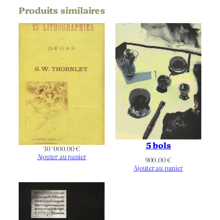
Produits similaires
Largeur du
287
Support | Papier
(mm)
Référence
Non applicable
bibliographique
Définitif
État
10 épreuves
Tirage
Par l’artiste
Imprimeur
Non applicable
Éditeur
5 bols
30 ‘000.00
€
Ajouter au panier
900.00
€
Non applicable
Publication
Ajouter au panier
Couleurs
Chromie
Paysage
Orientation