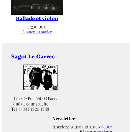
Baies
,
Délicatesse
,
Émotion
,
Figuratif
,
Musique
,
Transparence
,
Thématique
Ballade et violon
Variations
,
Verre
1 ‘200.00
€
Ajouter au panier
Sagot Le Garrec
10 rue de Buci 75006 Paris
Fond de cour gauche
Tel. : +33 1 43 26 43 38
Newsletter
Inscrivez-vous à notre
newsletter
Réseaux sociaux