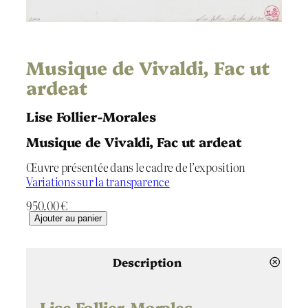
Musique de Vivaldi, Fac ut
ardeat
Lise Follier-Morales
Musique de Vivaldi, Fac ut ardeat
Œuvre présentée dans le cadre de l’exposition
Variations sur la transparence
950.00
€
q
Ajouter au panier
u
a
n
Description
t
i
t
Lise Follier-Morales