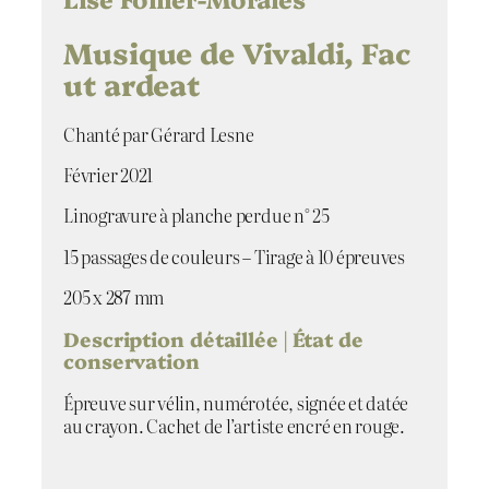
é
d
Musique de Vivaldi, Fac
e
ut ardeat
M
u
s
Chanté par Gérard Lesne
i
Février 2021
q
u
Linogravure à planche perdue n° 25
e
d
15 passages de couleurs – Tirage à 10 épreuves
e
V
205 x 287 mm
i
v
Description détaillée | État de
conservation
a
l
Épreuve sur vélin, numérotée, signée et datée
d
au crayon. Cachet de l’artiste encré en rouge.
i
,
F