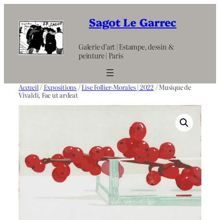
Aller
au
Sagot Le Garrec
contenu
Galerie d’art | Estampe, dessin &
peinture | Paris
Accueil
/
Expositions
/
Lise Follier-Morales | 2022
/ Musique de
Vivaldi, Fac ut ardeat