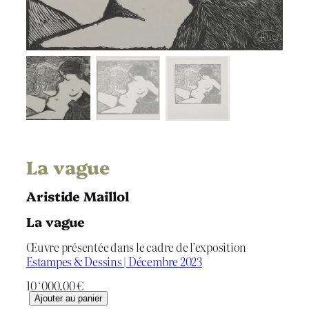
La vague
Aristide Maillol
La vague
Œuvre présentée dans le cadre de l’exposition
Estampes & Dessins | Décembre 2023
10 ‘000.00
€
q
Ajouter au panier