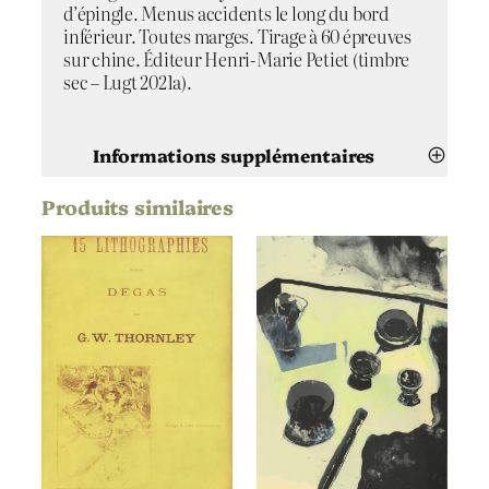
d’épingle. Menus accidents le long du bord
inférieur. Toutes marges. Tirage à 60 épreuves
sur chine. Éditeur Henri-Marie Petiet (timbre
sec – Lugt 2021a).
Informations supplémentaires
Produits similaires
Attributs
Valeur
Aristide Maillol
Artiste
La vague
Titre
1895
,
1896
,
1897
,
1898
Date
Bois gravé
Technique
Chine volant
Support | Papier