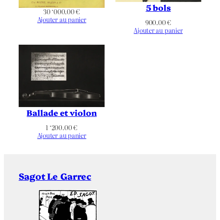
5 bols
171
Hauteur de l’oeuvre (mm)
30 ‘000.00
€
Ajouter au panier
900.00
€
Ajouter au panier
198
Largeur de l’oeuvre (mm)
Hauteur du Support |
261
Papier (mm)
Largeur du Support |
257
Papier (mm)
Guérin 8
Référence bibliographique
Ballade et violon
1 ‘200.00
€
Définitif
État
Ajouter au panier
60 épreuves
Tirage
Sagot Le Garrec
Henri Marie Petiet
Éditeur
Non applicable
Imprimeur