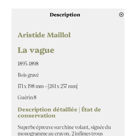
u
a
n
Description
t
i
t
Aristide Maillol
é
d
La vague
e
L
1895-1898
a
v
Bois gravé
a
g
171 x 198 mm – [261 x 257 mm]
u
e
Guérin 8
Description détaillée | État de
conservation
Superbe épreuve sur chine volant, signée du
monogramme au crayon. 2 infimes trous