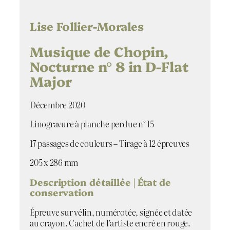
t
i
t
Lise Follier-Morales
é
d
Musique de Chopin,
e
Nocturne n° 8 in D-Flat
M
Major
u
s
i
Décembre 2020
q
u
Linogravure à planche perdue n° 15
e
d
17 passages de couleurs – Tirage à 12 épreuves
e
205 x 286 mm
C
h
Description détaillée | État de
o
conservation
p
i
Épreuve sur vélin, numérotée, signée et datée
n
au crayon. Cachet de l’artiste encré en rouge.
,