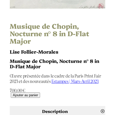
Musique de Chopin,
Nocturne n° 8 in D-Flat
Major
Lise Follier-Morales
Musique de Chopin, Nocturne n° 8 in
D-Flat Major
Œuvre présentée dans le cadre de la Paris Print Fair
2023 et des nouveautés
Estampes | Mars-Avril 2023
700.00
€
q
Ajouter au panier
u
a
n
Description