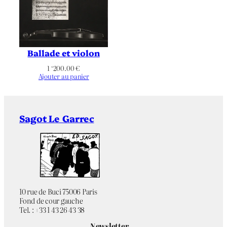
Paysage
Orientation
Baies
,
Coupe
,
Délicatesse
,
Ballade et violon
Émotion
,
Figuratif
,
Musique
,
Thématique
Transparence
,
Variations
,
Verre
1 ‘200.00
€
Ajouter au panier
Sagot Le Garrec
10 rue de Buci 75006 Paris
Fond de cour gauche
Tel. : +33 1 43 26 43 38
Newsletter