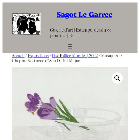
Aller
au
Sagot Le Garrec
contenu
Galerie d’art | Estampe, dessin &
peinture | Paris
Accueil
/
Expositions
/
Lise Follier-Morales | 2022
/ Musique de
Chopin, Nocturne n° 8 in D-Flat Major