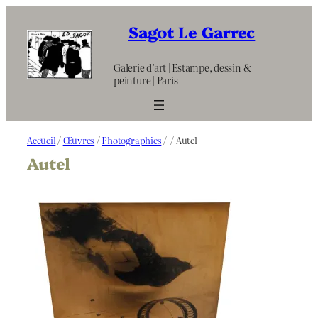
Aller
au
Sagot Le Garrec
contenu
Galerie d’art | Estampe, dessin &
peinture | Paris
Accueil
/
Œuvres
/
Photographies
/
/ Autel
Autel