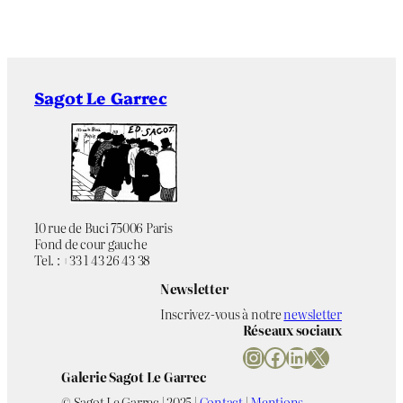
Sagot Le Garrec
10 rue de Buci 75006 Paris
Fond de cour gauche
Tel. : +33 1 43 26 43 38
Newsletter
Inscrivez-vous à notre
newsletter
Réseaux sociaux
Instagram
Facebook
LinkedIn
X
Galerie Sagot Le Garrec
© Sagot Le Garrec | 2025 |
Contact
|
Mentions