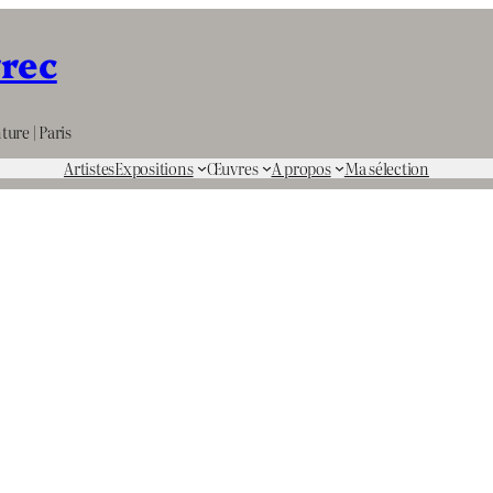
rrec
ture | Paris
Artistes
Expositions
Œuvres
A propos
Ma sélection