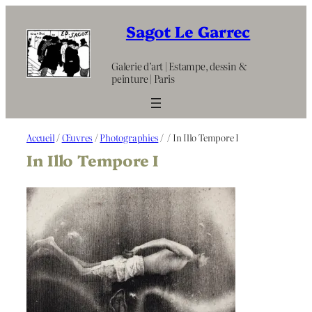
Aller
au
Sagot Le Garrec
contenu
Galerie d’art | Estampe, dessin &
peinture | Paris
Accueil
/
Œuvres
/
Photographies
/
/ In Illo Tempore I
In Illo Tempore I