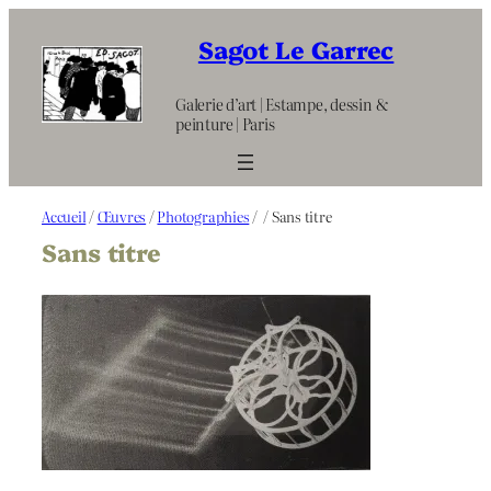
Aller
au
Sagot Le Garrec
contenu
Galerie d’art | Estampe, dessin &
peinture | Paris
Accueil
/
Œuvres
/
Photographies
/
/ Sans titre
Sans titre