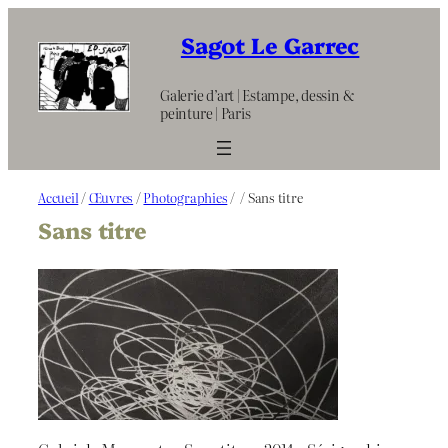
Aller
au
Sagot Le Garrec
contenu
Galerie d’art | Estampe, dessin &
peinture | Paris
Accueil
/
Œuvres
/
Photographies
/
/ Sans titre
Sans titre