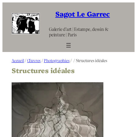
Aller
au
Sagot Le Garrec
contenu
Galerie d’art | Estampe, dessin &
peinture | Paris
Accueil
/
Œuvres
/
Photographies
/
/ Structures idéales
Structures idéales