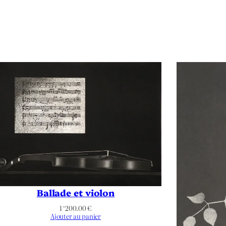
Ambroise Vollard
Auguste Clot
Douze lithographies originales de Pierre Auguste Renoir
Noir & Blanc
Portrait
Éditeur
,
Portrait
,
Profil
,
Visage
,
Ambroise Vollard
,
Impressionisme
Ballade et violon
1 ‘200.00
€
Ajouter au panier