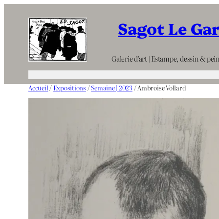
Aller
Sagot Le Ga
au
contenu
Galerie d’art | Estampe, dessin & pein
Accueil
/
Expositions
/
Semaine | 2023
/ Ambroise Vollard