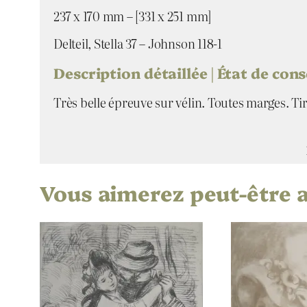
237 x 170 mm – [331 x 251 mm]
Delteil, Stella 37 – Johnson 118-1
Description détaillée | État de con
Très belle épreuve sur vélin. Toutes marges. Ti
Vous aimerez peut-être 
Attributs
Valeur
Artiste
Titre
Date
Technique