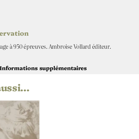
servation
rage à 950 épreuves. Ambroise Vollard éditeur.
Informations supplémentaires
aussi…
Pierre Auguste Renoir
Ambroise Vollard
1904
Lithographie