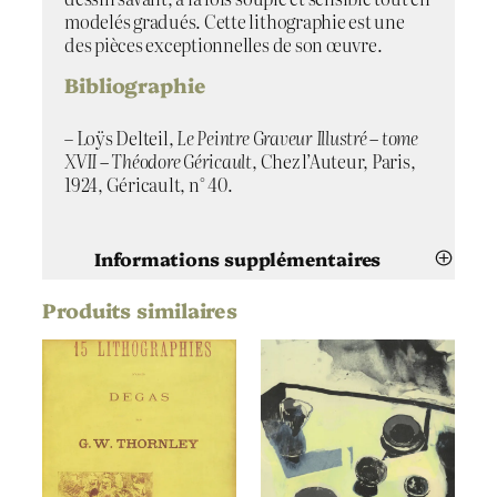
modelés gradués. Cette lithographie est une
des pièces exceptionnelles de son œuvre.
Bibliographie
– Loÿs Delteil,
Le Peintre Graveur Illustré – tome
XVII – Théodore Géricault
, Chez l’Auteur, Paris,
1924, Géricault, n° 40.
Informations supplémentaires
Produits similaires
Attributs
Valeur
Théodore Géricault
Artiste
Entrance to the Adelphi Wharf
Titre
1821
Date