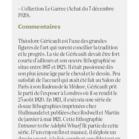
– Collection Le Garrec (Achat du 7 décembre
1920).
Commentaires
Théodore Géricault est l’une des grandes
figures de l’art qui surent concilier la tradition
et le progrès. La vie de Géricault devait être fort
courte d’ailleurs et son œuvre lithographié se
situe entre 1817 et 1823. Il était passionné dès
son plus jeune âge par le cheval et le dessin. Peu
satisfait de l’accueil qui avait été fait au Salon de
Paris à son
Radeau de la Méduse
, Géricault prit
le parti de l’exposer à Londres où il se rendit le
25 août 1820. En 1821, il exécuta une série de
douze lithographies imprimées chez
Hullmandel et publiées chez Rodwell et Martin
de janvier à mai 1821. Cette lithographie
Entrance to the Adelphi Wharf
fit partie de cette
série. D’un crayon fin et nuancé, il déploie un
dessin savant, à la fois souple et sensible tout en