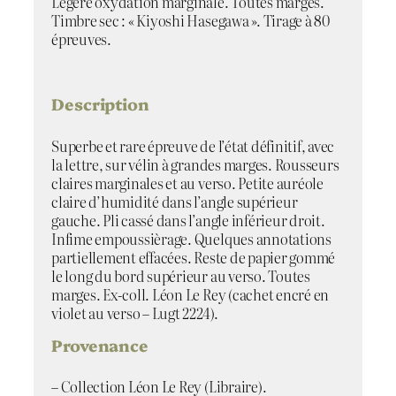
Légère oxydation marginale. Toutes marges.
Timbre sec : « Kiyoshi Hasegawa ». Tirage à 80
épreuves.
Description
Superbe et rare épreuve de l’état définitif, avec
la lettre, sur vélin à grandes marges. Rousseurs
claires marginales et au verso. Petite auréole
claire d’humidité dans l’angle supérieur
gauche. Pli cassé dans l’angle inférieur droit.
Infime empoussièrage. Quelques annotations
partiellement effacées. Reste de papier gommé
le long du bord supérieur au verso. Toutes
marges. Ex-coll. Léon Le Rey (cachet encré en
violet au verso – Lugt 2224).
Provenance
– Collection Léon Le Rey (Libraire).