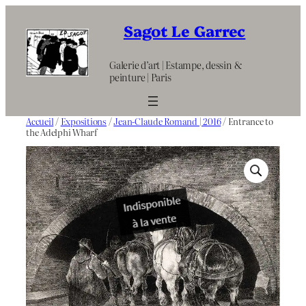
Aller
au
Sagot Le Garrec
contenu
Galerie d’art | Estampe, dessin &
peinture | Paris
Accueil
/
Expositions
/
Jean-Claude Romand | 2016
/ Entrance to
the Adelphi Wharf