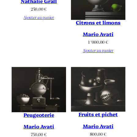
Nathalie Grall
250.00
€
Ajouter au panier
Citrons et limons
Mario Avati
1 ‘000.00
€
Ajouter au panier
Fruits et pichet
Peugeoterie
Mario Avati
Mario Avati
800.00
€
750.00
€