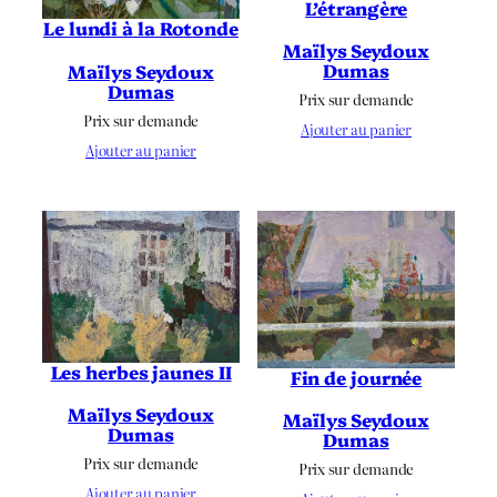
L’étrangère
Le lundi à la Rotonde
Maïlys Seydoux
Dumas
Maïlys Seydoux
Dumas
Prix sur demande
Prix sur demande
Ajouter au panier
Ajouter au panier
Les herbes jaunes II
Fin de journée
Maïlys Seydoux
Maïlys Seydoux
Dumas
Dumas
Prix sur demande
Prix sur demande
Ajouter au panier