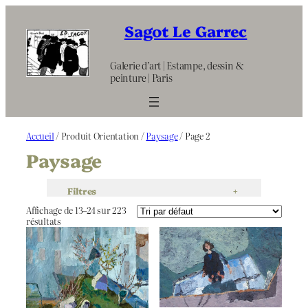
Aller
au
Sagot Le Garrec
contenu
Galerie d’art | Estampe, dessin &
peinture | Paris
Accueil
/ Produit Orientation /
Paysage
/ Page 2
Paysage
Filtres
+
Affichage de 13–24 sur 223
résultats