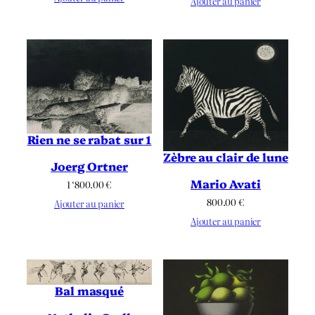
Ajouter au panier
Rien ne se rabat sur 1
Zèbre au clair de lune
Joerg Ortner
Mario Avati
1 ‘800.00
€
800.00
€
Ajouter au panier
Ajouter au panier
Bal masqué