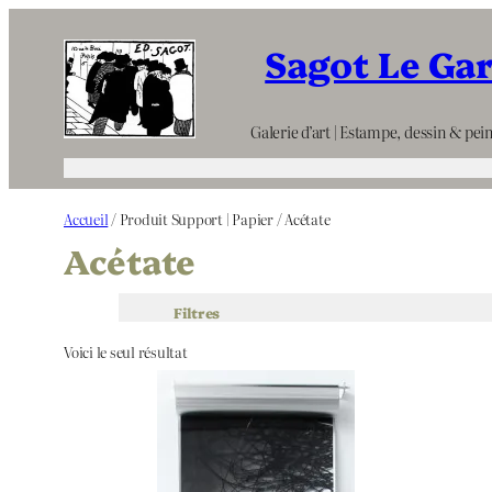
Aller
Sagot Le Ga
au
contenu
Galerie d’art | Estampe, dessin & pein
Accueil
/ Produit Support | Papier / Acétate
Acétate
Filtres
Voici le seul résultat