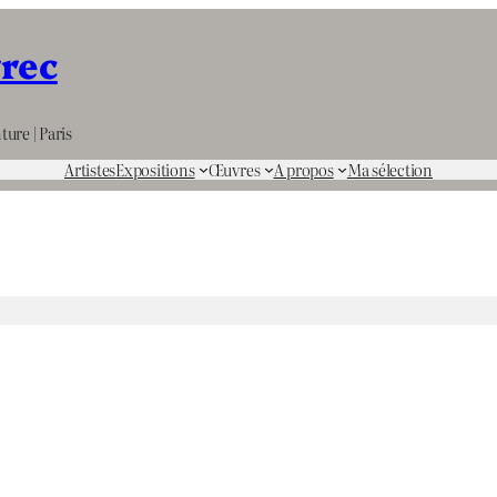
rrec
ture | Paris
Artistes
Expositions
Œuvres
A propos
Ma sélection