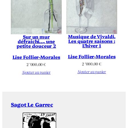
Musique de Vivaldi,
Sur un mur
Les quatre saisons :
défraîchi…, une
L’hiver 1
petite douceur 2
Lise Follier-Morales
Lise Follier-Morales
2 ‘000.00
€
2 ‘000.00
€
Ajouter au panier
Ajouter au panier
Sagot Le Garrec