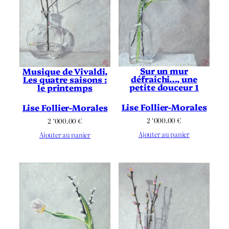
Sur un mur
Musique de Vivaldi,
défraîchi…, une
Les quatre saisons :
petite douceur 1
le printemps
Lise Follier-Morales
Lise Follier-Morales
2 ‘000.00
€
2 ‘000.00
€
Ajouter au panier
Ajouter au panier