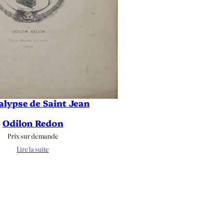
lypse de Saint Jean
Odilon Redon
Prix sur demande
Lire la suite