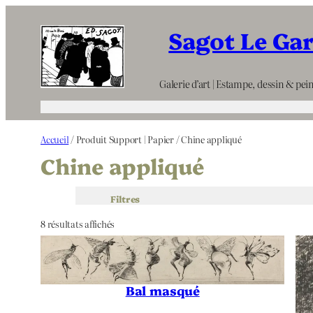
Aller
Sagot Le Ga
au
contenu
Galerie d’art | Estampe, dessin & pein
Accueil
/ Produit Support | Papier / Chine appliqué
Chine appliqué
Filtres
8 résultats affichés
Bal masqué