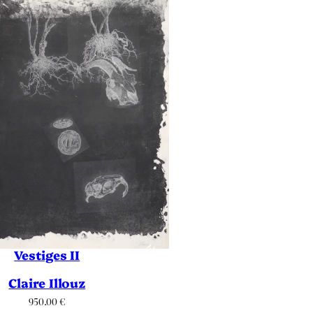
Vestiges II
Claire Illouz
950.00
€