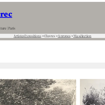
rrec
ture | Paris
Artistes
Expositions
Œuvres
A propos
Ma sélection