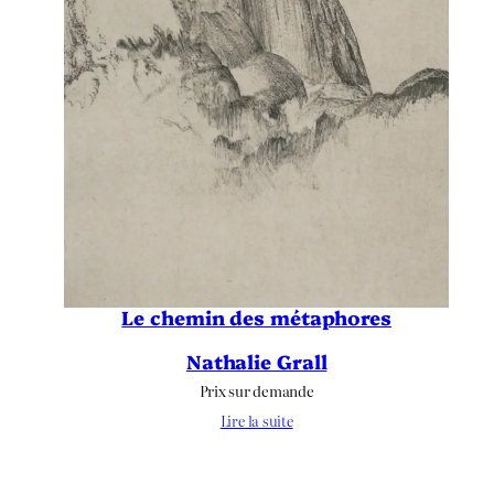
Le chemin des métaphores
Nathalie Grall
Prix sur demande
Lire la suite