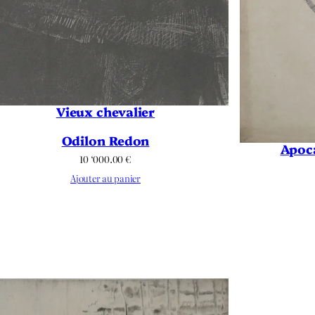
Vieux chevalier
Odilon Redon
Apoca
10 ‘000.00
€
Ajouter au panier