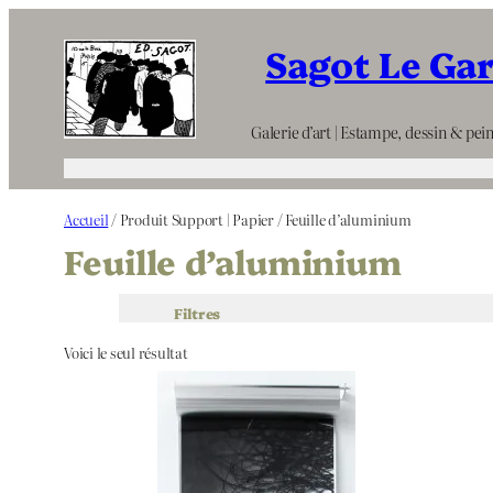
Aller
Sagot Le Ga
au
contenu
Galerie d’art | Estampe, dessin & pein
Accueil
/ Produit Support | Papier / Feuille d’aluminium
Feuille d’aluminium
Filtres
Voici le seul résultat