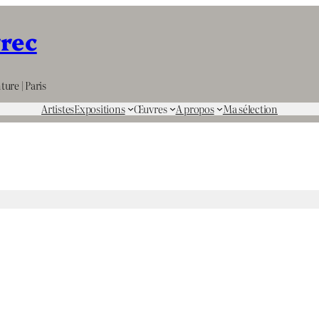
rrec
ture | Paris
Artistes
Expositions
Œuvres
A propos
Ma sélection