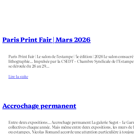
Paris Print Fair | Mars 2026
Paris Print Fair | Le salon de l’estampe | 5e édition | 2026 Le salon consac
lithographie… Impulsée par la CSEDT – Chambre Syndicale de l’Estampe, du
se déroule du 26 au 29…
Lire la suite
Accrochage permanent
Entre deux expositions… Accrochage permanent La galerie Sagot – Le Garr
collectives chaque année. Mais même entre deux expositions, les murs de l
ou estampes, Nicolas Romand accorde une attention particulière à toujou