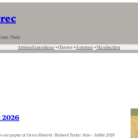
rrec
ture | Paris
Artistes
Expositions
Œuvres
A propos
Ma sélection
et 2026
 sur papier et Livres illustrés | Richard Texier| Juin – Juillet 2026