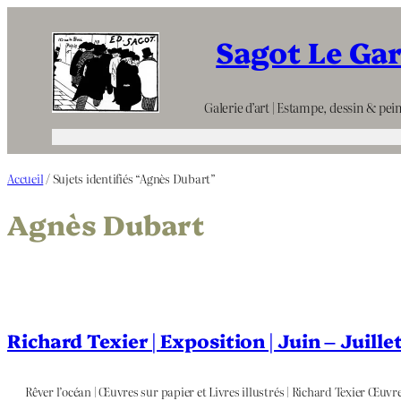
Aller
Sagot Le Ga
au
contenu
Galerie d’art | Estampe, dessin & pein
Accueil
/ Sujets identifiés “Agnès Dubart”
Agnès Dubart
Richard Texier | Exposition | Juin – Juill
Rêver l’océan | Œuvres sur papier et Livres illustrés | Richard Texier Œuvres