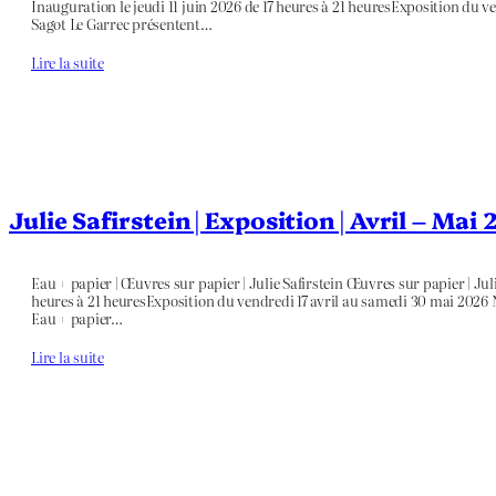
Inauguration le jeudi 11 juin 2026 de 17 heures à 21 heuresExposition du ve
Sagot Le Garrec présentent…
Lire la suite
Julie Safirstein | Exposition | Avril – Mai
Eau + papier | Œuvres sur papier | Julie Safirstein Œuvres sur papier | Julie
heures à 21 heuresExposition du vendredi 17 avril au samedi 30 mai 2026 N
Eau + papier…
Lire la suite