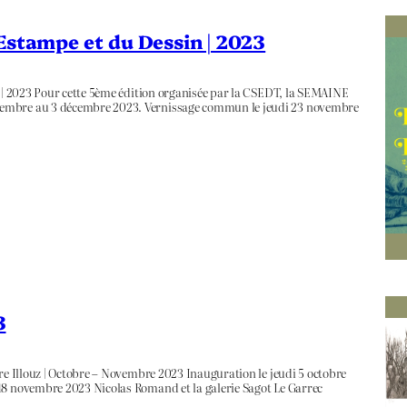
’Estampe et du Dessin | 2023
n | 2023 Pour cette 5ème édition organisée par la CSEDT, la SEMAINE
vembre au 3 décembre 2023. Vernissage commun le jeudi 23 novembre
3
ire Illouz | Octobre – Novembre 2023 Inauguration le jeudi 5 octobre
18 novembre 2023 Nicolas Romand et la galerie Sagot Le Garrec