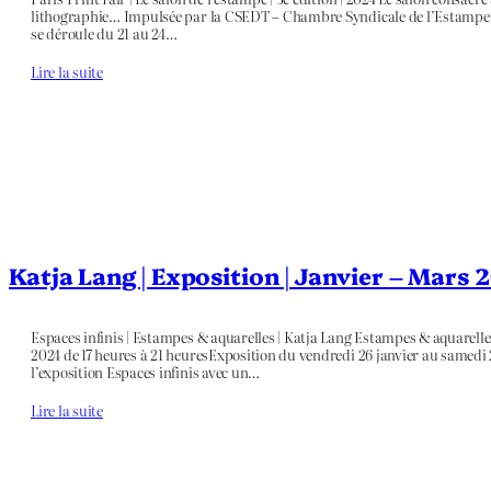
lithographie… Impulsée par la CSEDT – Chambre Syndicale de l’Estampe, du 
se déroule du 21 au 24…
Lire la suite
Katja Lang | Exposition | Janvier – Mars 
Espaces infinis | Estampes & aquarelles | Katja Lang Estampes & aquarelles
2024 de 17 heures à 21 heuresExposition du vendredi 26 janvier au samedi
l’exposition Espaces infinis avec un…
Lire la suite