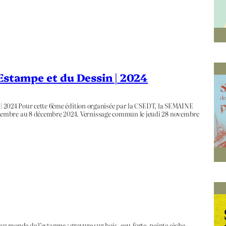
’Estampe et du Dessin | 2024
n | 2024 Pour cette 6ème édition organisée par la CSEDT, la SEMAINE
vembre au 8 décembre 2024. Vernissage commun le jeudi 28 novembre
é au monde de l’estampe : gravure sur bois, eau-forte, pointe sèche,