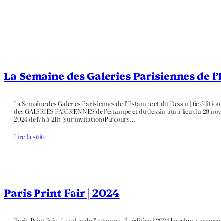
La Semaine des Galeries Parisiennes de l
La Semaine des Galeries Parisiennes de l’Estampe et du Dessin | 6e éditio
des GALERIES PARISIENNES de l’estampe et du dessin aura lieu du 28 no
2024 de 17h à 21h (sur invitation)Parcours…
Lire la suite
Paris Print Fair | 2024
Paris Print Fair | Le salon de l’estampe | 3e édition | 2024 Le salon consacr