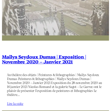
Maïlys Seydoux Dumas | Exposition |
Novembre 2020 – Janvier 2021
Au théâtre des objets | Peintures & lithographies | Maïlys Seydoux
Dumas Peintures & lithographies | Maïlys Seydoux Dumas |
Novembre 2020 – Janvier 2021 Exposition du 28 novembre 2020 au
16 janvier 2021 Nicolas Romand et la galerie Sagot – Le Garrec ont le
plaisir de présenter l’exposition de peintures et lithographies Le
théâtre…
Lire la suite