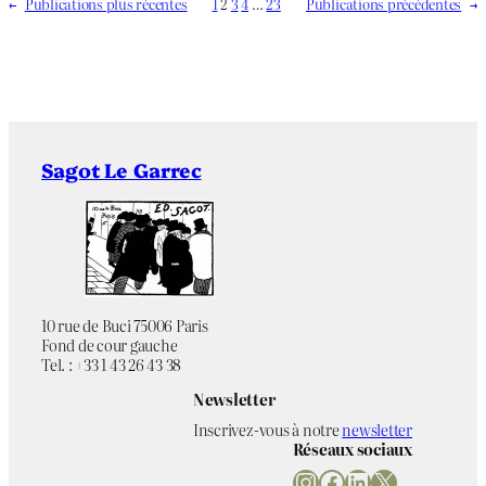
←
Publications plus récentes
1
2
3
4
…
23
Publications précédentes
→
Sagot Le Garrec
10 rue de Buci 75006 Paris
Fond de cour gauche
Tel. : +33 1 43 26 43 38
Newsletter
Inscrivez-vous à notre
newsletter
Réseaux sociaux
Instagram
Facebook
LinkedIn
X