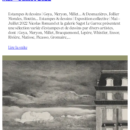
Estampes & dessins | Goya, Meryon, Millet… & Desmazières, Follier
Morales, Houtin… Estampes & dessins | Exposition collective | Mai –
Juillet 2022 Nicolas Romand et la galerie Sagot Le Garrec présentent
une sélection variée d’estampes et de dessins par divers artistes,
dont : Goya, Meryon, Millet, Bracquemond, Lepère, Whistler, Ensor,
Rivière, Matisse, Picasso, Gromaire,…
Lire la suite