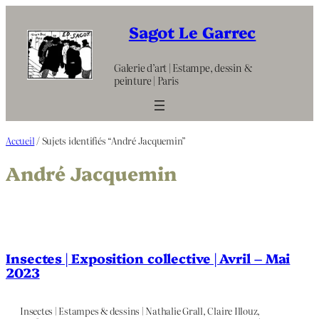
Aller
au
Sagot Le Garrec
contenu
Galerie d’art | Estampe, dessin &
peinture | Paris
Accueil
/ Sujets identifiés “André Jacquemin”
André Jacquemin
Insectes | Exposition collective | Avril – Mai
2023
Insectes | Estampes & dessins | Nathalie Grall, Claire Illouz,