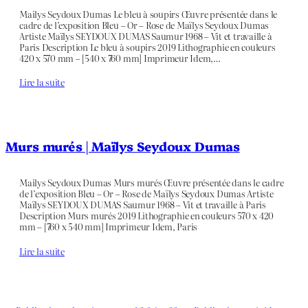
Mailys Seydoux Dumas Le bleu à soupirs Œuvre présentée dans le
cadre de l’exposition Bleu – Or – Rose de Maïlys Seydoux Dumas
Artiste Maïlys SEYDOUX DUMAS Saumur 1968 – Vit et travaille à
Paris Description Le bleu à soupirs 2019 Lithographie en couleurs
420 x 570 mm – [540 x 760 mm] Imprimeur Idem,…
Lire la suite
Murs murés | Maïlys Seydoux Dumas
Mailys Seydoux Dumas Murs murés Œuvre présentée dans le cadre
de l’exposition Bleu – Or – Rose de Maïlys Seydoux Dumas Artiste
Maïlys SEYDOUX DUMAS Saumur 1968 – Vit et travaille à Paris
Description Murs murés 2019 Lithographie en couleurs 570 x 420
mm – [760 x 540 mm] Imprimeur Idem, Paris
Lire la suite