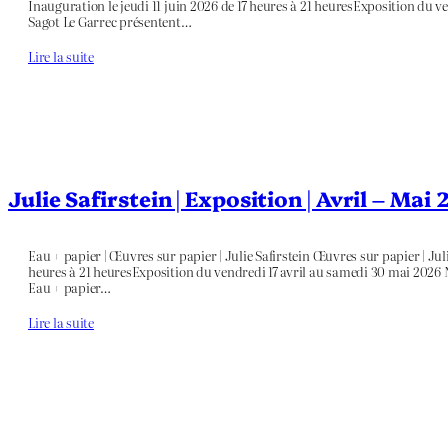
Inauguration le jeudi 11 juin 2026 de 17 heures à 21 heuresExposition du ve
Sagot Le Garrec présentent…
Lire la suite
Julie Safirstein | Exposition | Avril – Mai
Eau + papier | Œuvres sur papier | Julie Safirstein Œuvres sur papier | Julie
heures à 21 heuresExposition du vendredi 17 avril au samedi 30 mai 2026 N
Eau + papier…
Lire la suite