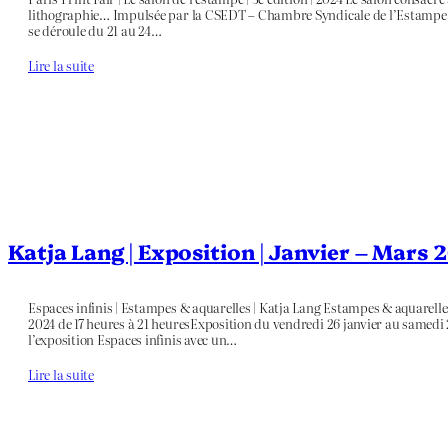
lithographie… Impulsée par la CSEDT – Chambre Syndicale de l’Estampe, du 
se déroule du 21 au 24…
Lire la suite
Katja Lang | Exposition | Janvier – Mars 
Espaces infinis | Estampes & aquarelles | Katja Lang Estampes & aquarelles
2024 de 17 heures à 21 heuresExposition du vendredi 26 janvier au samedi
l’exposition Espaces infinis avec un…
Lire la suite