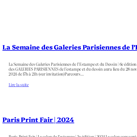
La Semaine des Galeries Parisiennes de l
La Semaine des Galeries Parisiennes de l’Estampe et du Dessin | 6e éditio
des GALERIES PARISIENNES de l’estampe et du dessin aura lieu du 28 no
2024 de 17h à 21h (sur invitation)Parcours…
Lire la suite
Paris Print Fair | 2024
Paris Print Fair | Le salon de l’estampe | 3e édition | 2024 Le salon consacr