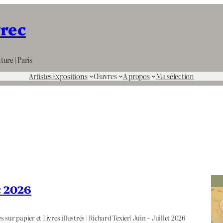
rrec
ture | Paris
Artistes
Expositions
Œuvres
A propos
Ma sélection
et 2026
 sur papier et Livres illustrés | Richard Texier| Juin – Juillet 2026