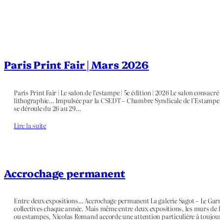
Paris Print Fair | Mars 2026
Paris Print Fair | Le salon de l’estampe | 5e édition | 2026 Le salon consac
lithographie… Impulsée par la CSEDT – Chambre Syndicale de l’Estampe, du
se déroule du 26 au 29…
Lire la suite
Accrochage permanent
Entre deux expositions… Accrochage permanent La galerie Sagot – Le Garr
collectives chaque année. Mais même entre deux expositions, les murs de l
ou estampes, Nicolas Romand accorde une attention particulière à toujou