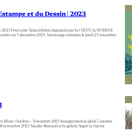
’Estampe et du Dessin | 2023
n | 2023 Pour cette 5ème édition organisée par la CSEDT, la SEMAINE
vembre au 3 décembre 2023. Vernissage commun le jeudi 23 novembre
3
ire Illouz | Octobre – Novembre 2023 Inauguration le jeudi 5 octobre
18 novembre 2023 Nicolas Romand et la galerie Sagot Le Garrec