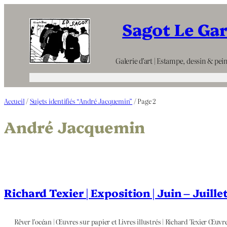
Aller
Sagot Le Ga
au
contenu
Galerie d’art | Estampe, dessin & pein
Accueil
/
Sujets identifiés “André Jacquemin”
/ Page 2
André Jacquemin
Richard Texier | Exposition | Juin – Juill
Rêver l’océan | Œuvres sur papier et Livres illustrés | Richard Texier Œuvres