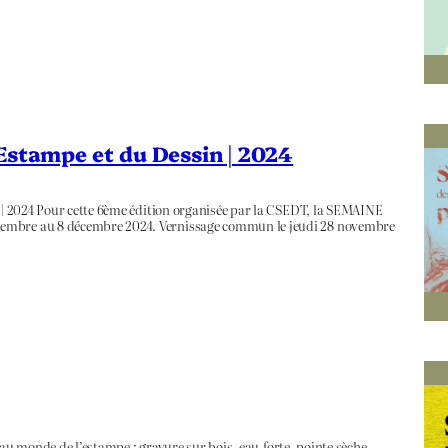
’Estampe et du Dessin | 2024
n | 2024 Pour cette 6ème édition organisée par la CSEDT, la SEMAINE
vembre au 8 décembre 2024. Vernissage commun le jeudi 28 novembre
é au monde de l’estampe : gravure sur bois, eau-forte, pointe sèche,