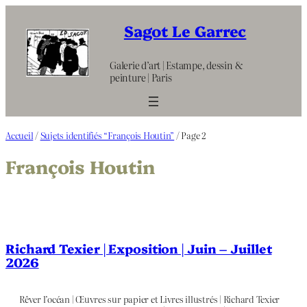
Aller
au
Sagot Le Garrec
contenu
Galerie d’art | Estampe, dessin &
peinture | Paris
Accueil
/
Sujets identifiés “François Houtin”
/ Page 2
François Houtin
Richard Texier | Exposition | Juin – Juillet
2026
Rêver l’océan | Œuvres sur papier et Livres illustrés | Richard Texier