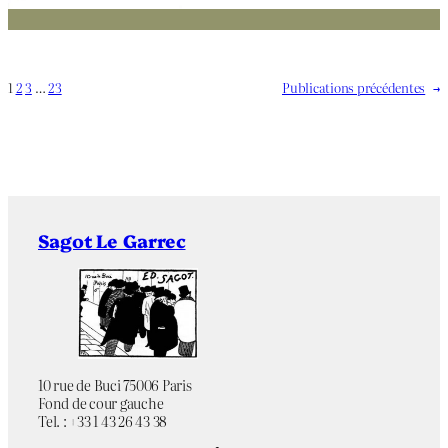
1
2
3
…
23
Publications précédentes
→
Sagot Le Garrec
10 rue de Buci 75006 Paris
Fond de cour gauche
Tel. : +33 1 43 26 43 38