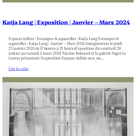
Katja Lang | Exposition | Janvier – Mars 2024
Espaces infinis | Estampes & aquarelles | Katja Lang Estampes &
aquarelles | Katja Lang | Janvier – Mars 2024 Inauguration le jeudi
25 janvier 2024 de 17 heures à 21 heuresExposition du vendredi 26
janvier au samedi 2 mars 2024 Nicolas Romand et la galerie Sagot Le
Garrec présentent l’exposition Espaces infinis avec un…
Lire la suite