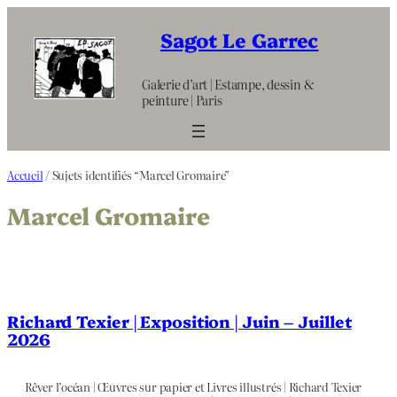
Aller
au
Sagot Le Garrec
contenu
Galerie d’art | Estampe, dessin &
peinture | Paris
Accueil
/ Sujets identifiés “Marcel Gromaire”
Marcel Gromaire
Richard Texier | Exposition | Juin – Juillet
2026
Rêver l’océan | Œuvres sur papier et Livres illustrés | Richard Texier