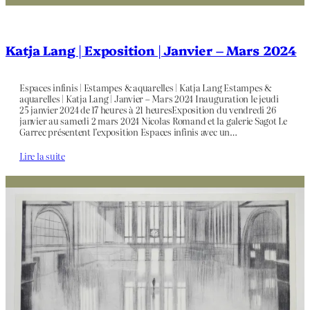
Katja Lang | Exposition | Janvier – Mars 2024
Espaces infinis | Estampes & aquarelles | Katja Lang Estampes &
aquarelles | Katja Lang | Janvier – Mars 2024 Inauguration le jeudi
25 janvier 2024 de 17 heures à 21 heuresExposition du vendredi 26
janvier au samedi 2 mars 2024 Nicolas Romand et la galerie Sagot Le
Garrec présentent l’exposition Espaces infinis avec un…
Lire la suite