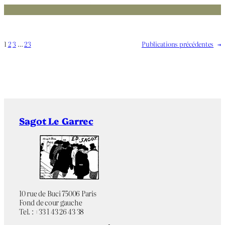
1
2
3
…
23
Publications précédentes
→
Sagot Le Garrec
10 rue de Buci 75006 Paris
Fond de cour gauche
Tel. : +33 1 43 26 43 38