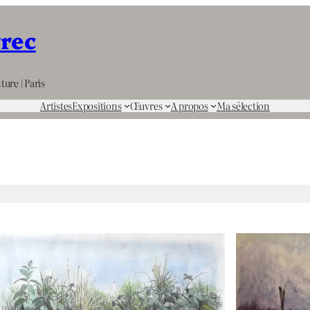
rrec
ture | Paris
Artistes
Expositions
Œuvres
A propos
Ma sélection