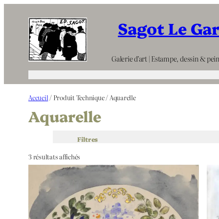
Aller
Sagot Le Ga
au
contenu
Galerie d’art | Estampe, dessin & pein
Accueil
/ Produit Technique / Aquarelle
Aquarelle
Filtres
3 résultats affichés