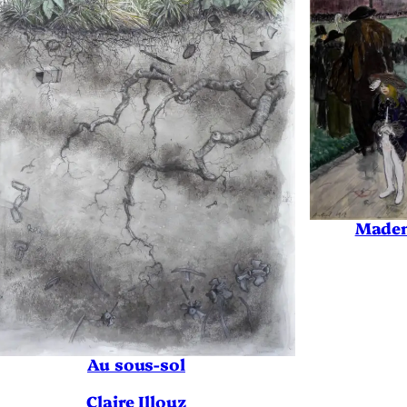
Madem
Au sous-sol
Claire Illouz