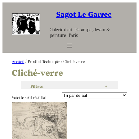
Aller
au
Sagot Le Garrec
contenu
Galerie d’art | Estampe, dessin &
peinture | Paris
Accueil
/ Produit Technique / Cliché-verre
Cliché-verre
Filtres
+
Voici le seul résultat